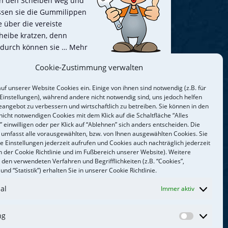
n den Scheiben weg und
ssen sie die Gummilippen
e über die vereiste
heibe kratzen, denn
durch können sie
… Mehr
Cookie-Zustimmung verwalten
etzt dran denken
uf unserer Website Cookies ein. Einige von ihnen sind notwendig (z.B. für
 Einstellungen), während andere nicht notwendig sind, uns jedoch helfen
eangebot zu verbessern und wirtschaftlich zu betreiben. Sie können in den
ne optimal funktionierende Bremse ist wichtig
nicht notwendigen Cookies mit dem Klick auf die Schaltfläche “Alles
r die Fahrsicherheit! Die Bremsanlage besteht
 einwilligen oder per Klick auf “Ablehnen” sich anders entscheiden. Die
s vielen verschiedenen Komponenten wie
g umfasst alle vorausgewählten, bzw. von Ihnen ausgewählten Cookies. Sie
e Einstellungen jederzeit aufrufen und Cookies auch nachträglich jederzeit
emsbelägen, -scheiben, -schläuchen oder -
n der Cookie Richtlinie und im Fußbereich unserer Website). Weitere
üssigkeit. Diese müssen in einem
 den verwendeten Verfahren und Begrifflichkeiten (z.B. “Cookies”,
nwandfreien Zustand sein.
Mehr…
und “Statistik”) erhalten Sie in unserer Cookie Richtlinie.
al
Immer aktiv
fnungszeiten
:
 bis Do 8.00 – 17.00 Uhr
ng
Marketin
 8.00 – 15.00 Uhr