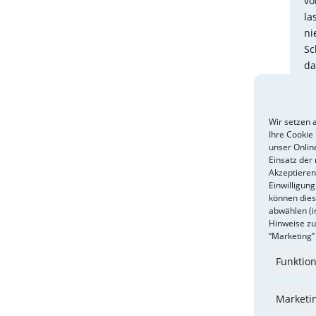
vo
la
ni
Sc
da
J
Wir setzen a
Ihre Cookie
unser Onlin
Ei
Einsatz der 
fü
Akzeptieren”
au
Einwilligun
können dies
Br
abwählen (i
fl
Hinweise zu
ei
“Marketing” 
Funktion
Öf
Mo
Marketi
Fr