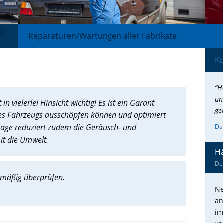
Reparaturen/Wartungen aller Fabrikate
K
“H
un
in vielerlei Hinsicht wichtig! Es ist ein Garant
ge
hres Fahrzeugs ausschöpfen können und optimiert
nlage reduziert zudem die Geräusch- und
Da
it die Umwelt.
Hä
De
lmäßig überprüfen.
Ne
an
im