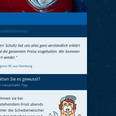
undenstimmen
err Scholtz hat uns alles ganz verständlich erklärt
d die genannten Preise eingehalten. Wir kommen
rn wieder.”
gmar W. aus Hamburg
tten Sie es gewusst?
r meisterhafte Tipp
hmen sie bei
stehendem Frost abends
mer die Scheibenwischer