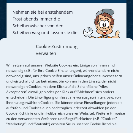
Nehmen sie bei anstehendem
Frost abends immer die
Scheibenwischer von den
Scheiben weg und lassen sie die
Gummilippen nie über die
vereiste Scheibe kratzen, denn
Cookie-Zustimmung
dadurch können sie
verwalten
… Mehr
Wir setzen auf unserer Website Cookies ein. Einige von ihnen sind
notwendig (z.B. für Ihre Cookie Einstellungen), während andere nicht
Jetzt dran denken
notwendig sind, uns jedoch helfen unser Onlineangebot zu verbessern
und wirtschaftlich zu betreiben. Sie können in den Einsatz der nicht
notwendigen Cookies mit dem Klick auf die Schaltfläche “Alles
Akzeptieren” einwilligen oder per Klick auf “Ablehnen” sich anders
Eine optimal funktionierende Bremse ist wichtig für
entscheiden. Die Einwilligung umfasst alle vorausgewählten, bzw. von
die Fahrsicherheit! Die Bremsanlage besteht aus
Ihnen ausgewählten Cookies. Sie können diese Einstellungen jederzeit
vielen verschiedenen Komponenten wie
aufrufen und Cookies auch nachträglich jederzeit abwählen (in der
Cookie Richtlinie und im Fußbereich unserer Website). Weitere Hinweise
Bremsbelägen, -scheiben, -schläuchen oder -
zu den verwendeten Verfahren und Begrifflichkeiten (z.B. “Cookies”,
flüssigkeit. Diese müssen in einem einwandfreien
“Marketing” und “Statistik”) erhalten Sie in unserer Cookie Richtlinie.
Zustand sein.
Mehr…