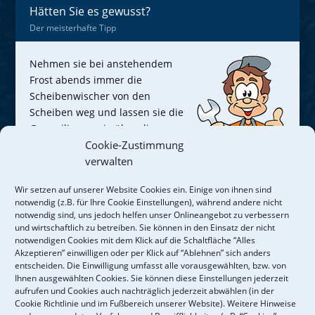
Hätten Sie es gewusst?
Der meisterhafte Tipp
Nehmen sie bei anstehendem
Frost abends immer die
Scheibenwischer von den
Scheiben weg und lassen sie die
Gummilippen nie über die
vereiste Scheibe kratzen, denn
Cookie-Zustimmung
dadurch können sie
verwalten
… Mehr
Wir setzen auf unserer Website Cookies ein. Einige von ihnen sind
notwendig (z.B. für Ihre Cookie Einstellungen), während andere nicht
Jetzt dran denken
notwendig sind, uns jedoch helfen unser Onlineangebot zu verbessern
und wirtschaftlich zu betreiben. Sie können in den Einsatz der nicht
notwendigen Cookies mit dem Klick auf die Schaltfläche “Alles
Akzeptieren” einwilligen oder per Klick auf “Ablehnen” sich anders
Eine optimal funktionierende Bremse ist wichtig für
entscheiden. Die Einwilligung umfasst alle vorausgewählten, bzw. von
die Fahrsicherheit! Die Bremsanlage besteht aus
Ihnen ausgewählten Cookies. Sie können diese Einstellungen jederzeit
vielen verschiedenen Komponenten wie
aufrufen und Cookies auch nachträglich jederzeit abwählen (in der
Cookie Richtlinie und im Fußbereich unserer Website). Weitere Hinweise
Bremsbelägen, -scheiben, -schläuchen oder -