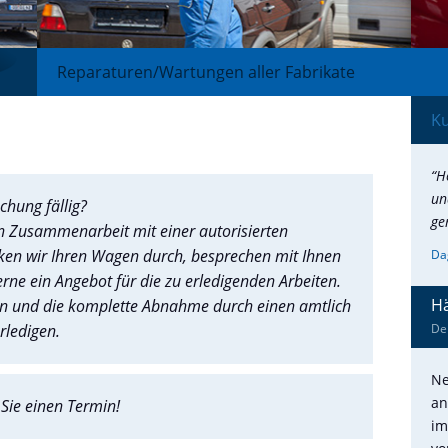
Reparaturen/Wartungen aller Fabrikate
K
“H
un
chung fällig?
ge
 in Zusammenarbeit mit einer autorisierten
cken wir Ihren Wagen durch, besprechen mit Ihnen
Da
rne ein Angebot für die zu erledigenden Arbeiten.
Hä
en und die komplette Abnahme durch einen amtlich
rledigen.
De
Ne
an
Sie einen Termin!
im