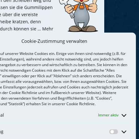
n den Scheiben weg und
ssen sie die Gummilippen
e über die vereiste
heibe kratzen, denn
durch können sie
… Mehr
Cookie-Zustimmung verwalten
etzt dran denken
uf unserer Website Cookies ein. Einige von ihnen sind notwendig (z.B. für
 Einstellungen), während andere nicht notwendig sind, uns jedoch helfen
eangebot zu verbessern und wirtschaftlich zu betreiben. Sie können in den
ne optimal funktionierende Bremse ist wichtig
nicht notwendigen Cookies mit dem Klick auf die Schaltfläche “Alles
r die Fahrsicherheit! Die Bremsanlage besteht
 einwilligen oder per Klick auf “Ablehnen” sich anders entscheiden. Die
s vielen verschiedenen Komponenten wie
g umfasst alle vorausgewählten, bzw. von Ihnen ausgewählten Cookies. Sie
e Einstellungen jederzeit aufrufen und Cookies auch nachträglich jederzeit
emsbelägen, -scheiben, -schläuchen oder -
n der Cookie Richtlinie und im Fußbereich unserer Website). Weitere
üssigkeit. Diese müssen in einem
 den verwendeten Verfahren und Begrifflichkeiten (z.B. “Cookies”,
nwandfreien Zustand sein.
Mehr…
und “Statistik”) erhalten Sie in unserer Cookie Richtlinie.
al
Immer aktiv
fnungszeiten
:
 bis Do 8.00 – 17.00 Uhr
ng
Marketin
 8.00 – 15.00 Uhr