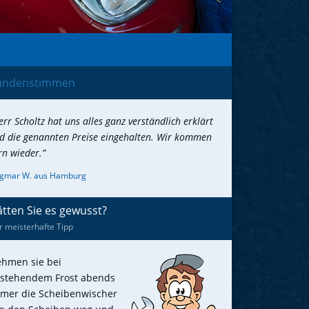
undenstimmen
err Scholtz hat uns alles ganz verständlich erklärt
d die genannten Preise eingehalten. Wir kommen
rn wieder.”
gmar W. aus Hamburg
tten Sie es gewusst?
r meisterhafte Tipp
hmen sie bei
stehendem Frost abends
mer die Scheibenwischer