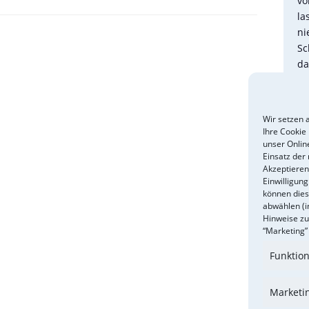
vo
la
ni
Sc
da
J
Wir setzen a
Ihre Cookie
unser Onlin
Ei
Einsatz der 
fü
Akzeptieren”
au
Einwilligun
können dies
Br
abwählen (i
fl
Hinweise zu
ei
“Marketing” 
Funktion
Öf
Mo
Marketi
Fr